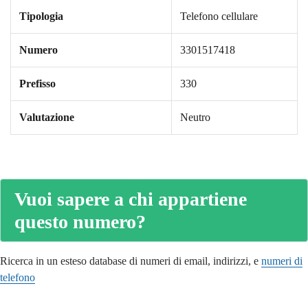
Tipologia
Telefono cellulare
Numero
3301517418
Prefisso
330
Valutazione
Neutro
Vuoi sapere a chi appartiene
questo numero?
Ricerca in un esteso database di numeri di email, indirizzi, e
numeri di
telefono