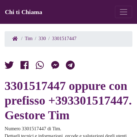
Chi ti Chiama
Tim
330
3301517447
3301517447 oppure con
prefisso +393301517447.
Gestore Tim
Numero 3301517447 di Tim.
Dettagli tecnici e informazioni, qrcode e valutazioni degli utenti.