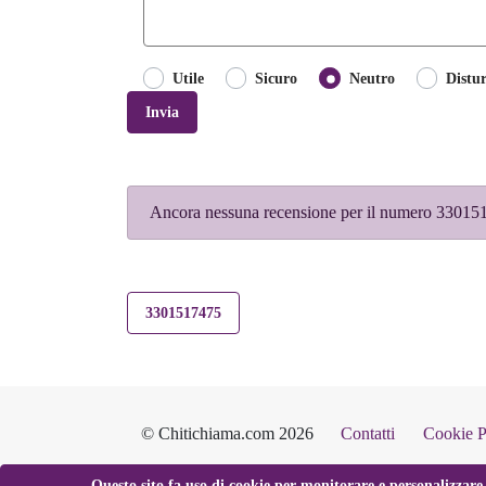
Utile
Sicuro
Neutro
Distu
Invia
Ancora nessuna recensione per il numero 3301517
3301517475
© Chitichiama.com 2026
Contatti
Cookie P
Questo sito fa uso di cookie per monitorare e personalizzare 