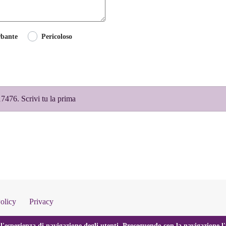
rbante
Pericoloso
476. Scrivi tu la prima
olicy
Privacy
l'esperienza di navigazione degli utenti. Proseguendo con la navigazione l'u