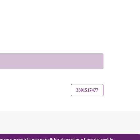
3301517477
tente accetta la nostra politica riguardante l'uso dei cookie.