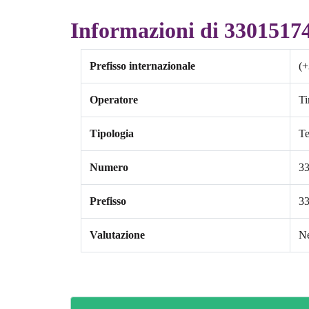
Informazioni di 3301517
Prefisso internazionale
(+
Operatore
T
Tipologia
Te
Numero
3
Prefisso
3
Valutazione
Ne