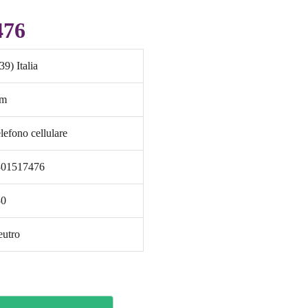
476
39) Italia
im
lefono cellulare
301517476
30
utro