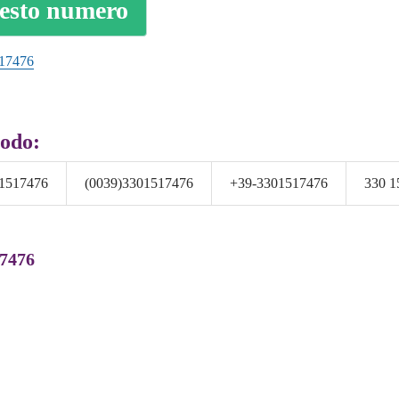
uesto numero
17476
modo:
1517476
(0039)3301517476
+39-3301517476
330 1
17476