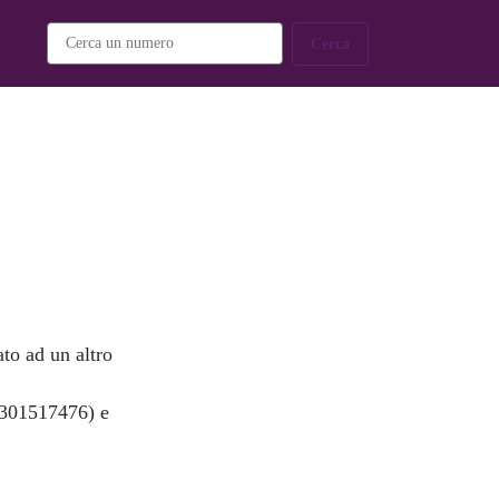
Cerca
to ad un altro
3301517476) e