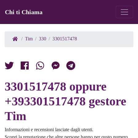
Chi ti Chiama
Tim
330
3301517478
3301517478 oppure
+393301517478 gestore
Tim
Informazioni e recensioni lasciate dagli utenti.
Scopri la reputazione che altre persone hanno per qusto numero.