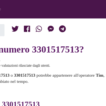
e
l numero 3301517513?
.
valutazioni rilasciate dagli utenti.
17513
o
3301517513
potrebbe appartenere all'operatore
Tim
,
mbiato nel tempo.
i 3301517513