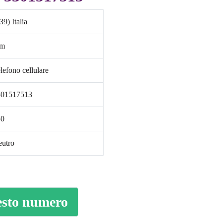
39) Italia
im
lefono cellulare
301517513
30
utro
esto numero