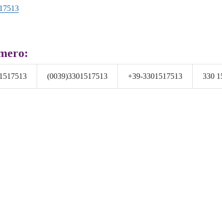
17513
umero:
1517513
(0039)3301517513
+39-3301517513
330 1