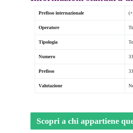
Prefisso internazionale
(+
Operatore
T
Tipologia
Te
Numero
3
Prefisso
3
Valutazione
Ne
Scopri a chi appartiene qu