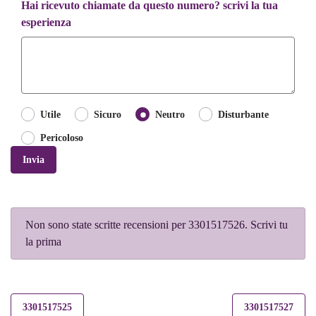
Hai ricevuto chiamate da questo numero? scrivi la tua
esperienza
Utile
Sicuro
Neutro
Disturbante
Pericoloso
Invia
Non sono state scritte recensioni per 3301517526. Scrivi tu
la prima
3301517525
3301517527