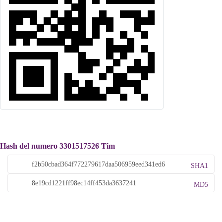
Hash del numero 3301517526 Tim
SHA1
MD5