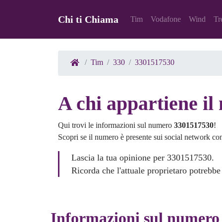
Chi ti Chiama
Tim
Vodafone
Wind
Tr
Tim
330
3301517530
A chi appartiene i
Qui trovi le informazioni sul numero
3301517530
!
Scopri se il numero è presente sui social network co
Lascia la tua opinione per 3301517530.
Ricorda che l'attuale proprietaro potrebbe
Informazioni sul numero 