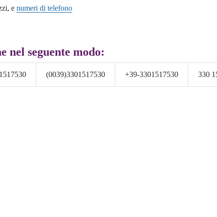
zzi, e
numeri di telefono
e nel seguente modo:
1517530
(0039)3301517530
+39-3301517530
330 1