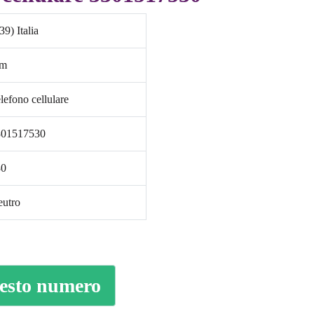
39) Italia
im
lefono cellulare
301517530
30
utro
uesto numero