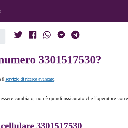
e
l numero 3301517530?
n il
servizio di ricerca avanzato
.
 essere cambiato, non è quindi assicurato che l'operatore corr
cellulare 3301517530