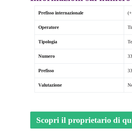
Prefisso internazionale
(+
Operatore
T
Tipologia
Te
Numero
3
Prefisso
3
Valutazione
Ne
Scopri il proprietario di q