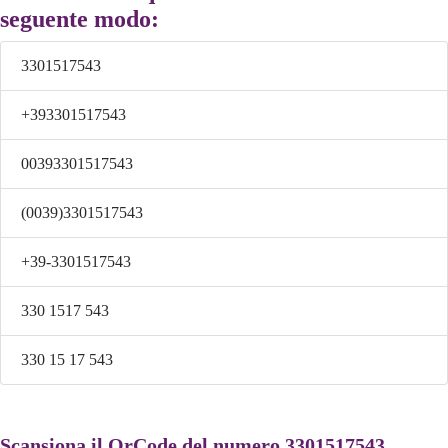
seguente modo:
3301517543
+393301517543
00393301517543
(0039)3301517543
+39-3301517543
330 1517 543
330 15 17 543
Scansiona il QrCode del numero 3301517543