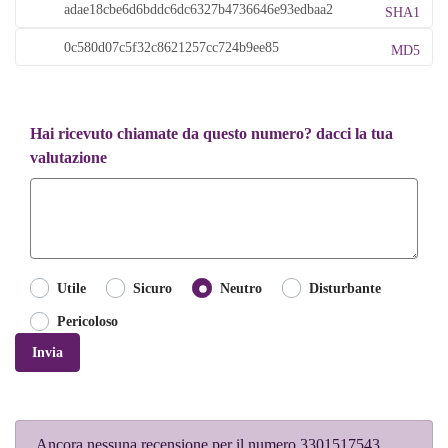
SHA1
MD5
Hai ricevuto chiamate da questo numero? dacci la tua
valutazione
Utile
Sicuro
Neutro
Disturbante
Pericoloso
Invia
Ancora nessuna recensione per il numero 3301517543