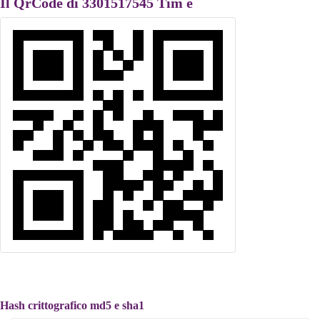
Il QrCode di 3301517545 Tim è
Hash crittografico md5 e sha1