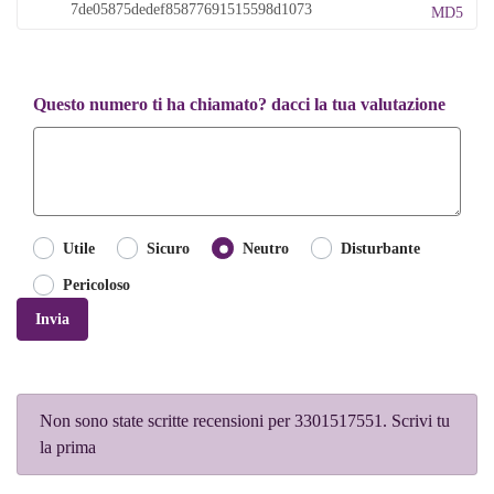
MD5
Questo numero ti ha chiamato? dacci la tua valutazione
Utile
Sicuro
Neutro
Disturbante
Pericoloso
Invia
Non sono state scritte recensioni per 3301517551. Scrivi tu
la prima