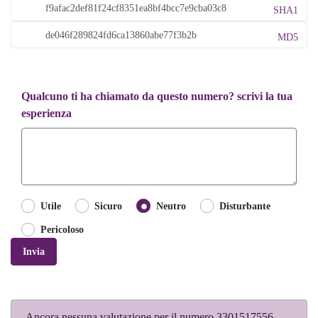
SHA1
MD5
Qualcuno ti ha chiamato da questo numero? scrivi la tua
esperienza
Utile
Sicuro
Neutro
Disturbante
Pericoloso
Invia
Ancora nessuna valutazione per il numero 3301517556