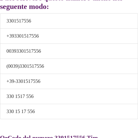
seguente modo:
3301517556
+393301517556
00393301517556
(0039)3301517556
+39-3301517556
330 1517 556
330 15 17 556
QrCode del numero 3301517556 Tim