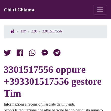
Chi ti Chiama
Tim
330
3301517556
3301517556 oppure
+393301517556 gestore
Tim
Informazioni e recensioni lasciate dagli utenti.
Scopri la reputazione che altre persone hanno per qusto numero.