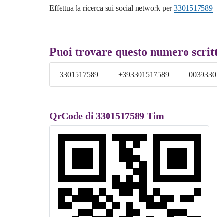
Effettua la ricerca sui social network per
3301517589
Puoi trovare questo numero scrit
3301517589
+393301517589
0039330
QrCode di 3301517589 Tim