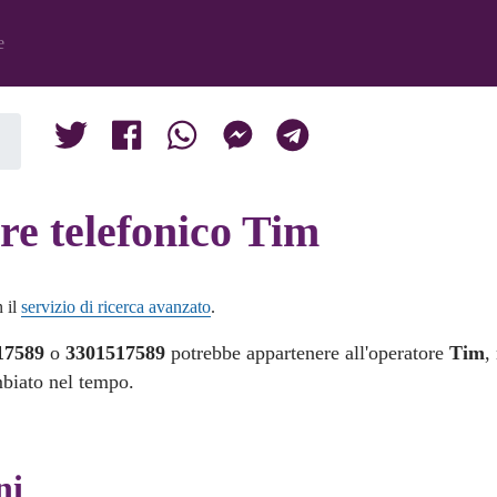
e
re telefonico Tim
n il
servizio di ricerca avanzato
.
17589
o
3301517589
potrebbe appartenere all'operatore
Tim
,
mbiato nel tempo.
ni