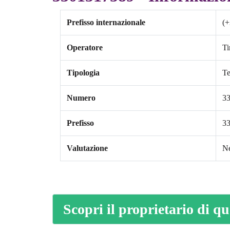
Prefisso internazionale
(+
Operatore
T
Tipologia
Te
Numero
3
Prefisso
3
Valutazione
Ne
Scopri il proprietario di q