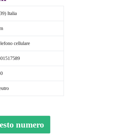
39) Italia
im
lefono cellulare
301517589
30
utro
uesto numero