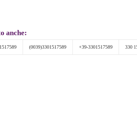
to anche:
1517589
(0039)3301517589
+39-3301517589
330 1