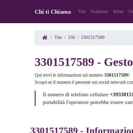
Chi ti Chiama
Tim
Vodafone
Wind
Tr
Tim
330
3301517589
3301517589 - Gesto
Qui trovi le informazioni sul numero
3301517589
!
Scopri se il numero è presente sui social network co
Il numero di telefono cellulare
+3933015
portabilità l'operatore potrebbe essere ca
3301517589 - Informazio