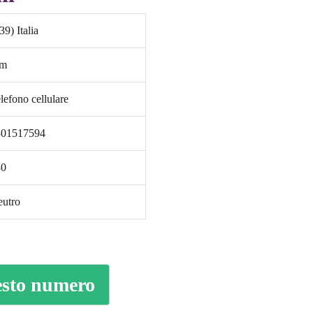
39) Italia
im
lefono cellulare
301517594
30
utro
uesto numero