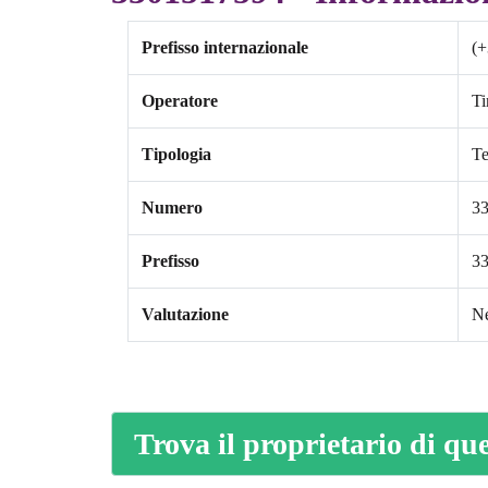
Prefisso internazionale
(+
Operatore
T
Tipologia
Te
Numero
3
Prefisso
3
Valutazione
Ne
Trova il proprietario di q