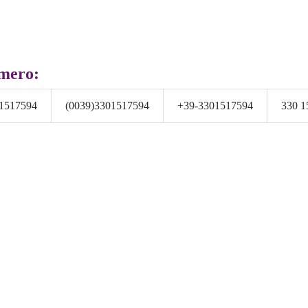
umero:
1517594
(0039)3301517594
+39-3301517594
330 1