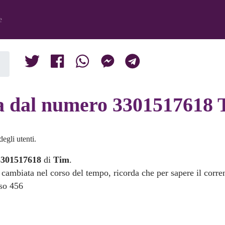
e
ma dal numero 3301517618
egli utenti.
3301517618
di
Tim
.
 cambiata nel corso del tempo, ricorda che per sapere il corre
sso 456