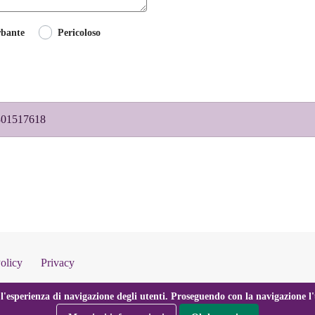
rbante
Pericoloso
 3301517618
olicy
Privacy
l'esperienza di navigazione degli utenti. Proseguendo con la navigazione l'u