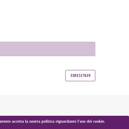
3301517619
tente accetta la nostra politica riguardante l'uso dei cookie.