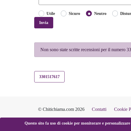
Utile
Sicuro
Neutro
Distu
Invia
Non sono state scritte recensioni per il numero
3301517617
© Chitichiama.com 2026
Contatti
Cookie P
Questo sito fa uso di cookie per monitorare e personalizzare 