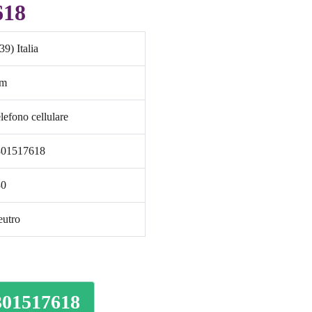
618
39) Italia
im
lefono cellulare
301517618
30
utro
3301517618