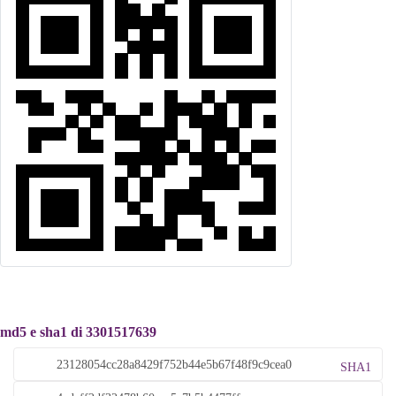
md5 e sha1 di 3301517639
SHA1