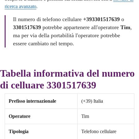
ricerca avanzato
.
Il numero di telefono cellulare
+393301517639
o
3301517639
potrebbe appartenere all'operatore
Tim
,
ma per via della portabilità l'operatore potrebbe
essere cambiato nel tempo.
Tabella informativa del numero
di celluare 3301517639
Prefisso internazionale
(+39) Italia
Operatore
Tim
Tipologia
Telefono cellulare