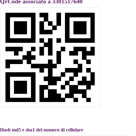
QrCode associato a 3301517640
Hash md5 e sha1 del numero di cellulare