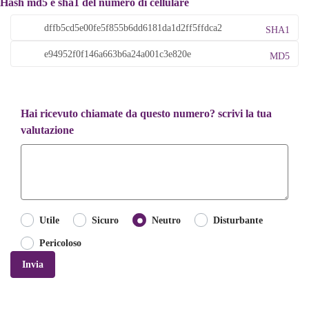
Hash md5 e sha1 del numero di cellulare
SHA1
MD5
Hai ricevuto chiamate da questo numero? scrivi la tua
valutazione
Utile
Sicuro
Neutro
Disturbante
Pericoloso
Invia