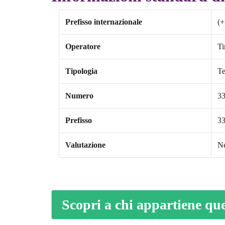
Prefisso internazionale
(+
Operatore
T
Tipologia
Te
Numero
3
Prefisso
3
Valutazione
Ne
Scopri a chi appartiene qu