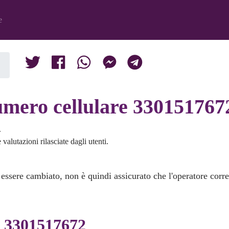
e
umero cellulare 330151767
.
valutazioni rilasciate dagli utenti.
 essere cambiato, non è quindi assicurato che l'operatore corr
i 3301517672