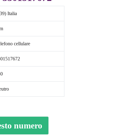
39) Italia
im
lefono cellulare
301517672
30
utro
esto numero