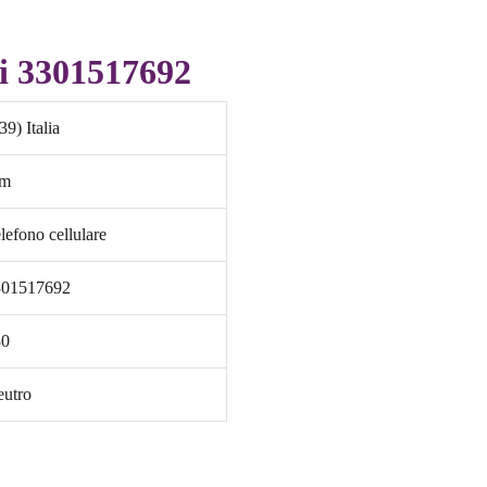
di 3301517692
39) Italia
im
lefono cellulare
301517692
30
utro