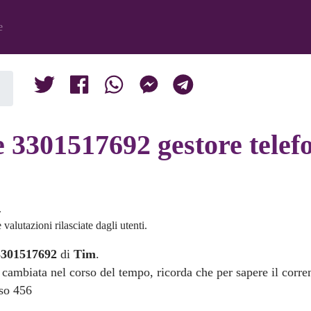
e
e 3301517692 gestore telef
.
valutazioni rilasciate dagli utenti.
3301517692
di
Tim
.
 cambiata nel corso del tempo, ricorda che per sapere il corre
sso 456