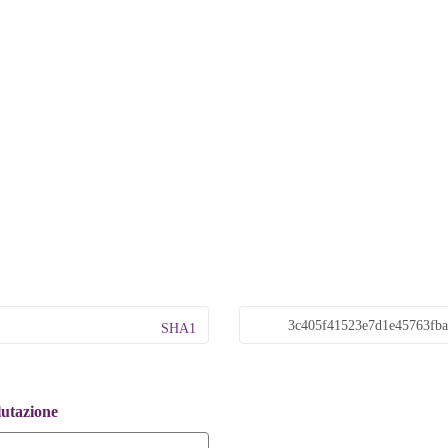
SHA1
lutazione