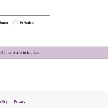
rbante
Pericoloso
517692. Scrivi tu la prima
olicy
Privacy