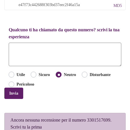
MD5
Qualcuno ti ha chiamato da questo numero? scrivi la tua
esperienza
Utile
Sicuro
Neutro
Disturbante
Pericoloso
Invia
Ancora nessuna recensione per il numero 3301517699.
Scrivi tu la prima