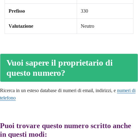
Prefisso
330
Valutazione
Neutro
Vuoi sapere il proprietario di
questo numero?
Ricerca in un esteso database di numeri di email, indirizzi, e
numeri di
telefono
Puoi trovare questo numero scritto anche
in questi modi: