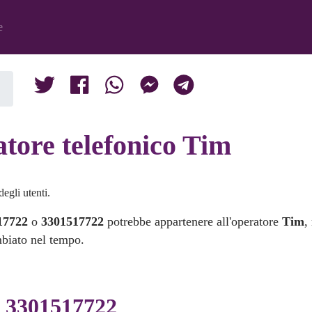
e
tore telefonico Tim
egli utenti.
17722
o
3301517722
potrebbe appartenere all'operatore
Tim
,
mbiato nel tempo.
i 3301517722