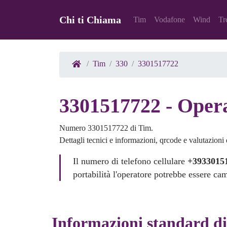
Chi ti Chiama
Tim
Vodafone
Wind
Tr
Tim
330
3301517722
3301517722 - Opera
Numero 3301517722 di Tim.
Dettagli tecnici e informazioni, qrcode e valutazioni d
Il numero di telefono cellulare
+3933015
portabilità l'operatore potrebbe essere ca
Informazioni standard d