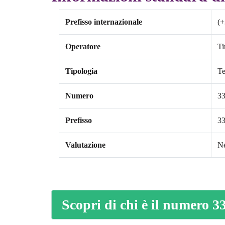
Prefisso internazionale
(+
Operatore
T
Tipologia
Te
Numero
3
Prefisso
3
Valutazione
Ne
Scopri di chi è il numero 