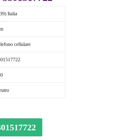
39) Italia
im
lefono cellulare
301517722
30
utro
3301517722