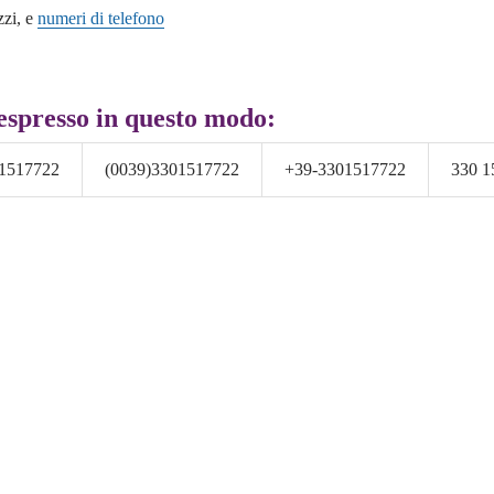
zzi, e
numeri di telefono
espresso in questo modo:
1517722
(0039)3301517722
+39-3301517722
330 1