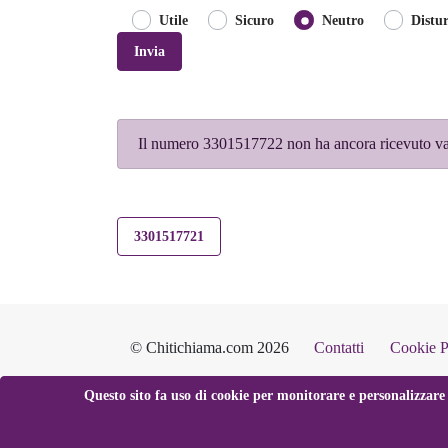
Utile
Sicuro
Neutro
Distu
Invia
Il numero 3301517722 non ha ancora ricevuto va
3301517721
© Chitichiama.com 2026
Contatti
Cookie P
Questo sito fa uso di cookie per monitorare e personalizzare 