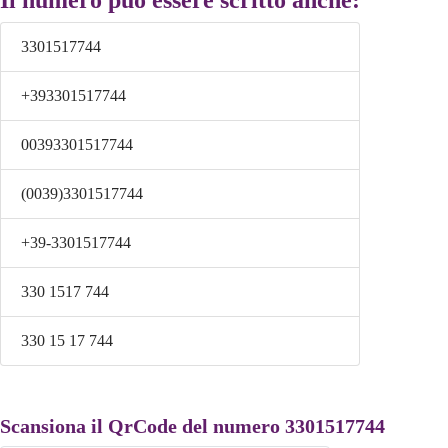
Il numero può essere scritto anche:
3301517744
+393301517744
00393301517744
(0039)3301517744
+39-3301517744
330 1517 744
330 15 17 744
Scansiona il QrCode del numero 3301517744