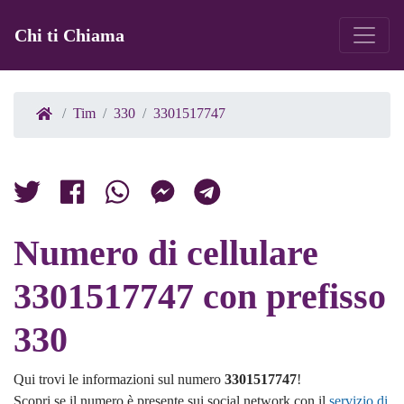
Chi ti Chiama
Tim
330
3301517747
Numero di cellulare
3301517747 con prefisso
330
Qui trovi le informazioni sul numero
3301517747
!
Scopri se il numero è presente sui social network con il
servizio di