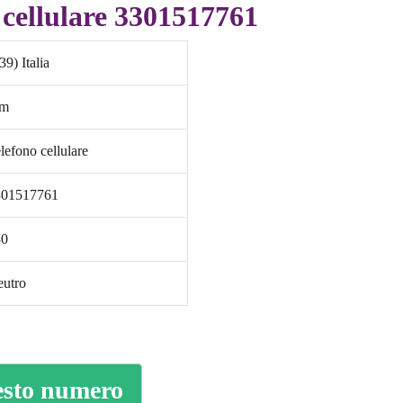
cellulare 3301517761
39) Italia
im
lefono cellulare
301517761
30
utro
esto numero