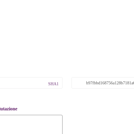
SHA1
lutazione