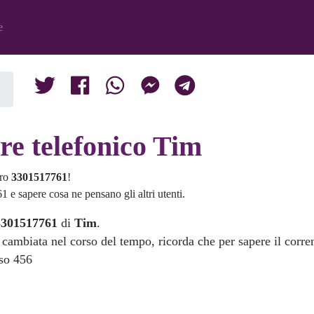
e
re telefonico Tim
ero
3301517761
!
 e sapere cosa ne pensano gli altri utenti.
3301517761
di
Tim
.
 cambiata nel corso del tempo, ricorda che per sapere il corre
sso 456