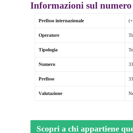
Informazioni sul numero 
Prefisso internazionale
(+
Operatore
T
Tipologia
Te
Numero
3
Prefisso
3
Valutazione
Ne
Scopri a chi appartiene qu