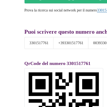
Prova la ricerca sui social network per il numero
33015
Puoi scrivere questo numero anc
3301517761
+393301517761
0039330
QrCode del numero 3301517761