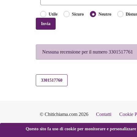
Utile
Sicuro
Neutro
Distu
Invia
Nessuna recensione per il numero 3301517761
3301517760
© Chitichiama.com 2026
Contatti
Cookie P
Questo sito fa uso di cookie per monitorare e personalizzare 