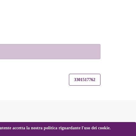
3301517762
tente accetta la nostra politica riguardante l'uso dei cookie.