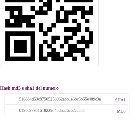
Hash md5 e sha1 del numero
SHA1
MD5