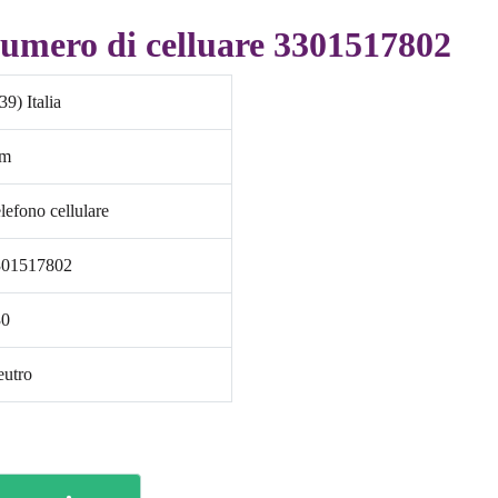
numero di celluare 3301517802
39) Italia
im
lefono cellulare
301517802
30
utro