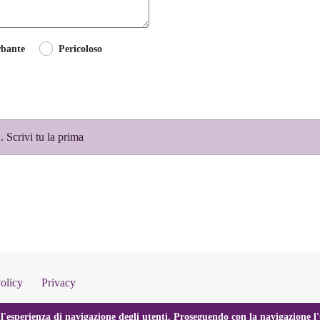
rbante
Pericoloso
 Scrivi tu la prima
olicy
Privacy
l'esperienza di navigazione degli utenti. Proseguendo con la navigazione l'u