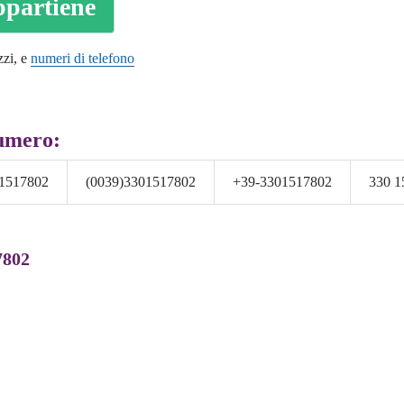
ppartiene
zzi, e
numeri di telefono
numero:
1517802
(0039)3301517802
+39-3301517802
330 1
7802