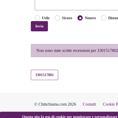
Utile
Sicuro
Neutro
Distu
Invia
Non sono state scritte recensioni per 3301517802.
3301517801
© Chitichiama.com 2026
Contatti
Cookie P
Questo sito fa uso di cookie per monitorare e personalizzare 