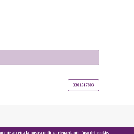
3301517803
tente accetta la nostra politica riguardante l'uso dei cookie.