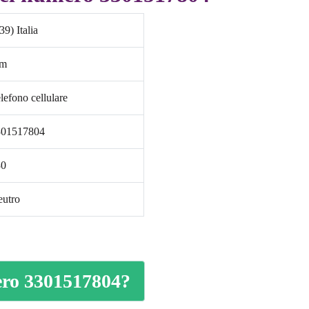
39) Italia
im
lefono cellulare
301517804
30
utro
mero 3301517804?