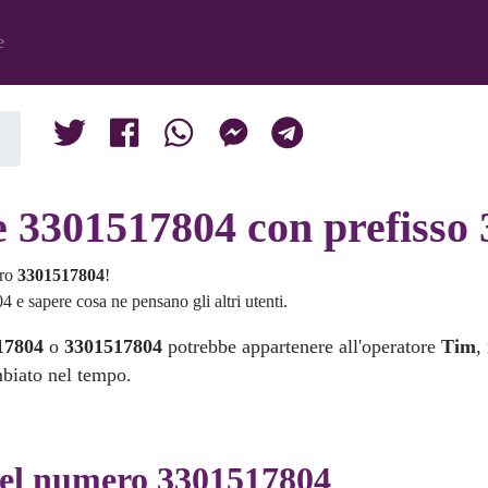
e
e 3301517804 con prefisso 
ero
3301517804
!
 e sapere cosa ne pensano gli altri utenti.
17804
o
3301517804
potrebbe appartenere all'operatore
Tim
,
mbiato nel tempo.
del numero 3301517804