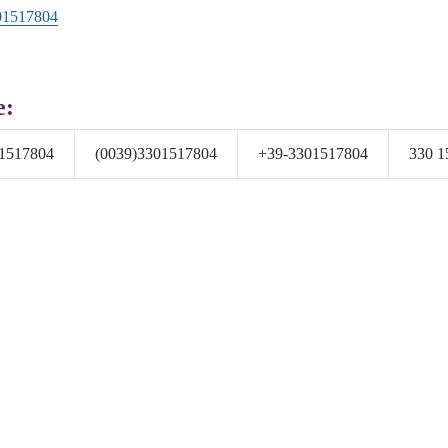
01517804
e:
1517804
(0039)3301517804
+39-3301517804
330 1