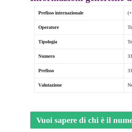
Prefisso internazionale
(+
Operatore
T
Tipologia
Te
Numero
3
Prefisso
3
Valutazione
Ne
Vuoi sapere di chi è il nu