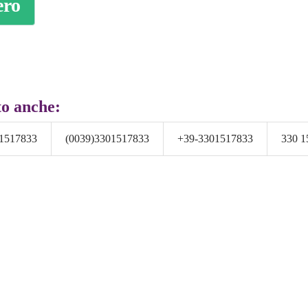
ero
to anche:
1517833
(0039)3301517833
+39-3301517833
330 1