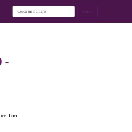
Cerca
 -
tore
Tim