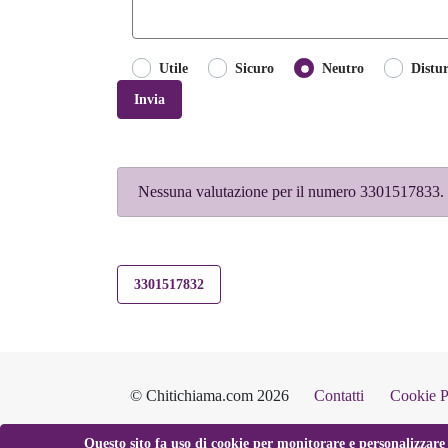
Utile
Sicuro
Neutro
Distu
Invia
Nessuna valutazione per il numero 3301517833. S
3301517832
© Chitichiama.com 2026
Contatti
Cookie P
Questo sito fa uso di cookie per monitorare e personalizzare 