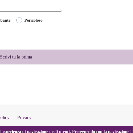
rbante
Pericoloso
crivi tu la prima
olicy
Privacy
l'esperienza di navigazione degli utenti. Proseguendo con la navigazione l'u