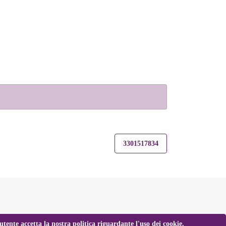
3301517834
tente accetta la nostra politica riguardante l'uso dei cookie.