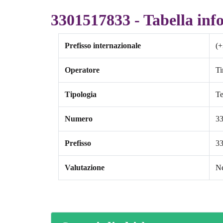
3301517833 - Tabella inf
Prefisso internazionale
(+
Operatore
T
Tipologia
Te
Numero
3
Prefisso
3
Valutazione
Ne