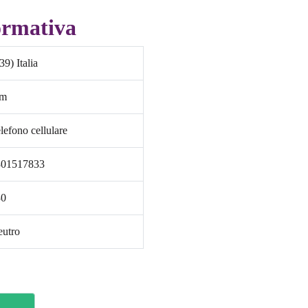
ormativa
39) Italia
im
lefono cellulare
301517833
30
utro