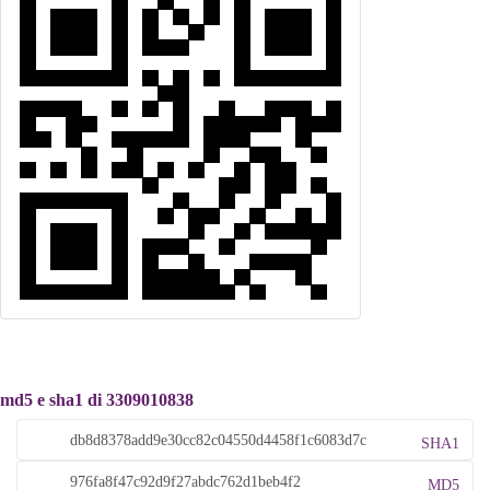
md5 e sha1 di 3309010838
SHA1
MD5