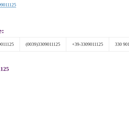
09011125
e:
9011125
(0039)3309011125
+39-3309011125
330 90
1125