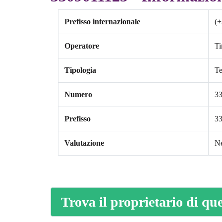
Prefisso internazionale
(+
Operatore
T
Tipologia
Te
Numero
3
Prefisso
3
Valutazione
Ne
Trova il proprietario di q