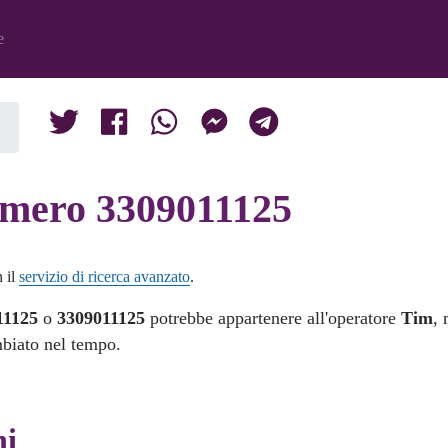
e
numero 3309011125
n il
servizio di ricerca avanzato
.
11125
o
3309011125
potrebbe appartenere all'operatore
Tim
, 
mbiato nel tempo.
ni