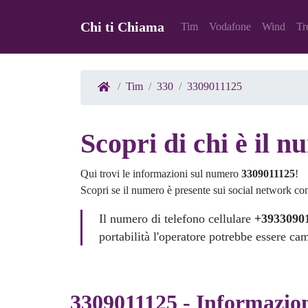
Chi ti Chiama
Tim
Vodafone
Wind
Tr
Tim
330
3309011125
Scopri di chi è il 
Qui trovi le informazioni sul numero
3309011125
!
Scopri se il numero è presente sui social network co
Il numero di telefono cellulare
+3933090
portabilità l'operatore potrebbe essere ca
3309011125 - Informazio