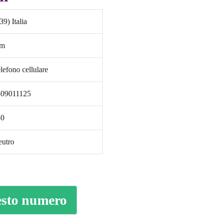
39) Italia
im
lefono cellulare
309011125
30
utro
uesto numero