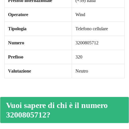
Prefisso internazionale
(+39) Italia
Operatore
Wind
Tipologia
Telefono cellulare
Numero
3200805712
Prefisso
320
Valutazione
Neutro
Vuoi sapere di chi è il numero
3200805712?