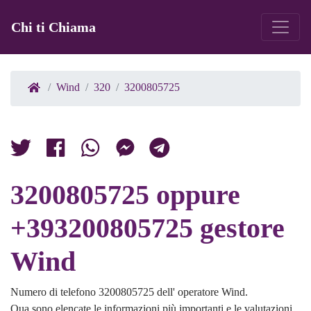
Chi ti Chiama
Wind
320
3200805725
3200805725 oppure
+393200805725 gestore
Wind
Numero di telefono 3200805725 dell' operatore Wind.
Qua sono elencate le informazioni più importanti e le valutazioni