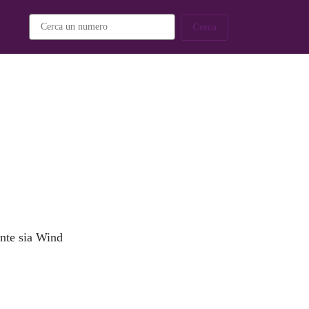
Cerca
ente sia Wind