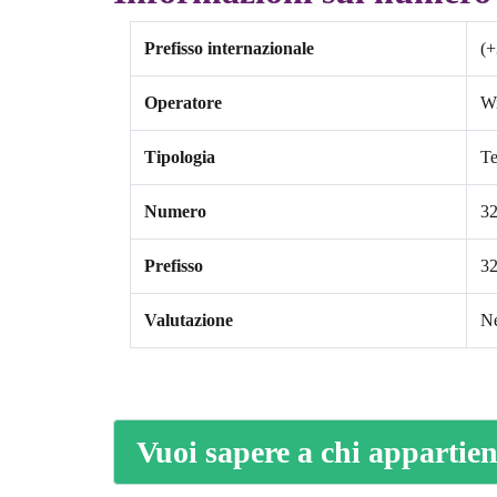
Prefisso internazionale
(+
Operatore
W
Tipologia
Te
Numero
3
Prefisso
3
Valutazione
Ne
Vuoi sapere a chi appartie