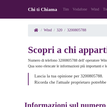
Chi ti Chiama
Tim
Vodafone
Wind
Tr
Wind
320
3200805788
Scopri a chi appar
Numero di telefono 3200805788 dell' operatore Win
Qua sono elencate le informazioni più importanti e le 
Lascia la tua opinione per 3200805788.
Ricorda che l'attuale proprietaro potrebbe
Informazioni sul numero