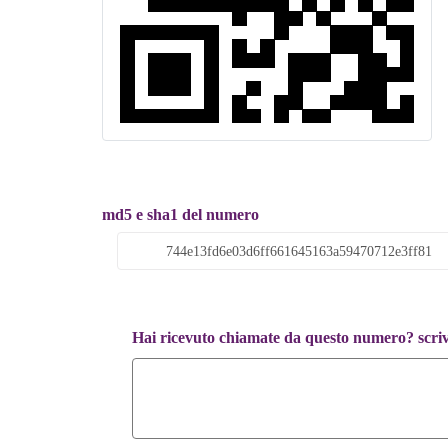
md5 e sha1 del numero
Hai ricevuto chiamate da questo numero? scrivi