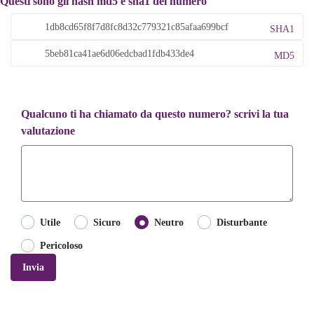
Questi sono gli hash md5 e sha1 del numero
SHA1
MD5
Qualcuno ti ha chiamato da questo numero? scrivi la tua
valutazione
Utile
Sicuro
Neutro
Disturbante
Pericoloso
Invia