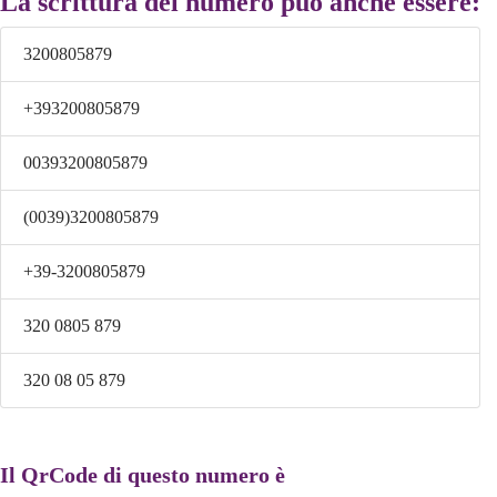
La scrittura del numero può anche essere:
3200805879
+393200805879
00393200805879
(0039)3200805879
+39-3200805879
320 0805 879
320 08 05 879
Il QrCode di questo numero è