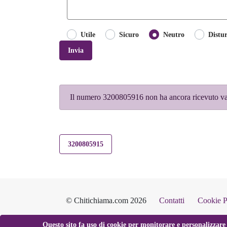
Utile
Sicuro
Neutro
Distu
Invia
Il numero 3200805916 non ha ancora ricevuto valu
3200805915
© Chitichiama.com 2026
Contatti
Cookie P
Questo sito fa uso di cookie per monitorare e personalizzare 