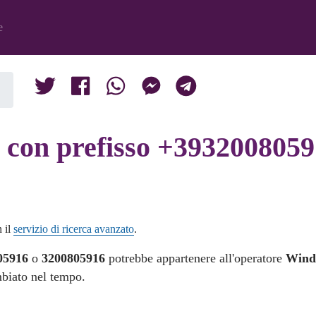
e
con prefisso +3932008059
n il
servizio di ricerca avanzato
.
05916
o
3200805916
potrebbe appartenere all'operatore
Win
mbiato nel tempo.