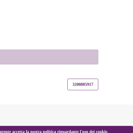
3200805917
tente accetta la nostra politica riguardante l'uso dei cookie.