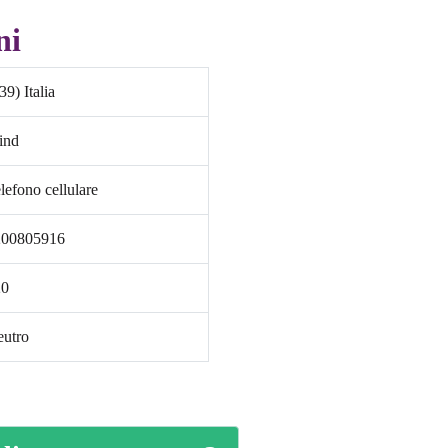
ni
39) Italia
ind
lefono cellulare
200805916
20
utro