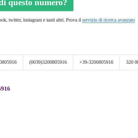
o di questo numero?
k, twitter, instagram e tanti altri. Prova il
servizio di ricerca avanzato
0805916
(0039)3200805916
+39-3200805916
320 0
5916