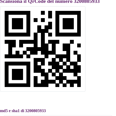
Scansiona il QrCode del numero 3200805933
md5 e sha1 di 3200805933