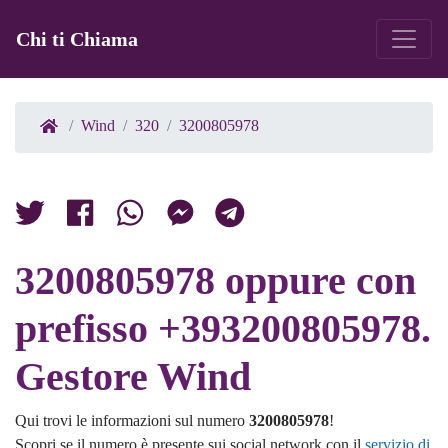
Chi ti Chiama
Wind
320
3200805978
3200805978 oppure con
prefisso +393200805978.
Gestore Wind
Qui trovi le informazioni sul numero
3200805978
!
Scopri se il numero è presente sui social network con il
servizio di