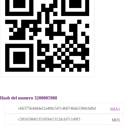
Hash del numero 3200805988
SHA1
MD5