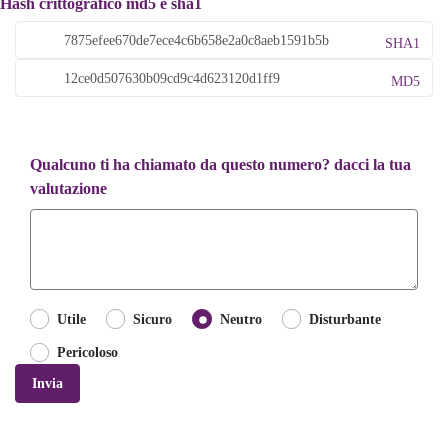
Hash crittografico md5 e sha1
SHA1
MD5
Qualcuno ti ha chiamato da questo numero? dacci la tua
valutazione
Utile
Sicuro
Neutro
Disturbante
Pericoloso
Invia