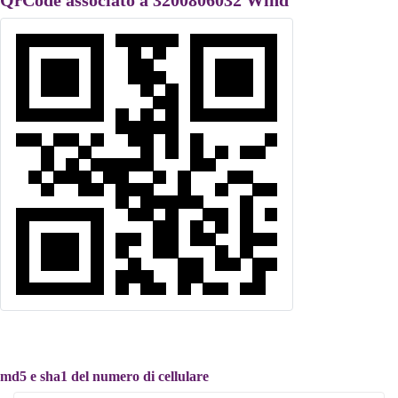
QrCode associato a 3200806032 Wind
md5 e sha1 del numero di cellulare