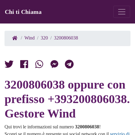
Chi ti Chiama
Wind
320
3200806038
3200806038 oppure con
prefisso +393200806038.
Gestore Wind
Qui trovi le informazioni sul numero
3200806038
!
Scopri se il numero è presente sui social network con il
servizio di