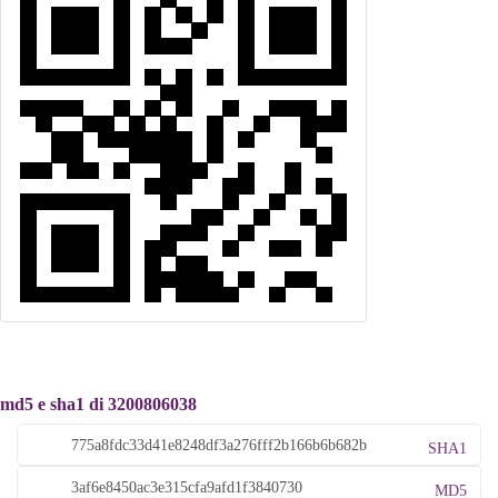
md5 e sha1 di 3200806038
SHA1
MD5