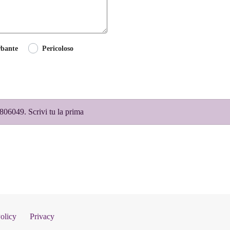
rbante
Pericoloso
806049. Scrivi tu la prima
olicy
Privacy