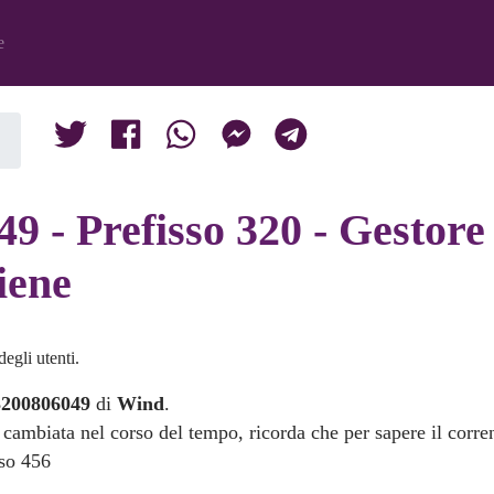
e
9 - Prefisso 320 - Gestor
iene
egli utenti.
3200806049
di
Wind
.
 cambiata nel corso del tempo, ricorda che per sapere il corre
sso 456