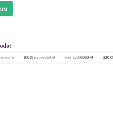
ero
modo:
0806049
(0039)3200806049
+39-3200806049
320 0