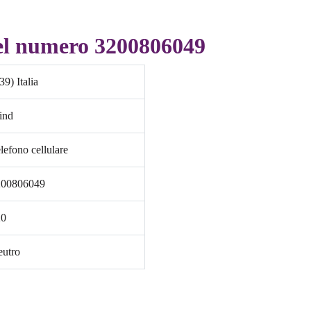
el numero 3200806049
39) Italia
ind
lefono cellulare
200806049
20
utro