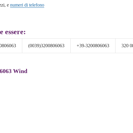
zzi, e
numeri di telefono
e essere:
0806063
(0039)3200806063
+39-3200806063
320 0
06063 Wind