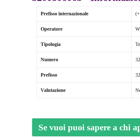
Prefisso internazionale
(+
Operatore
W
Tipologia
Te
Numero
3
Prefisso
3
Valutazione
Ne
Se vuoi puoi sapere a chi a