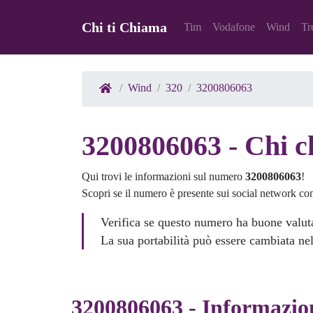
Chi ti Chiama
Tim
Vodafone
Wind
Tr
Wind
320
3200806063
3200806063 - Chi 
Qui trovi le informazioni sul numero
3200806063
!
Scopri se il numero è presente sui social network co
Verifica se questo numero ha buone valuta
La sua portabilità può essere cambiata nel
3200806063 - Informazio