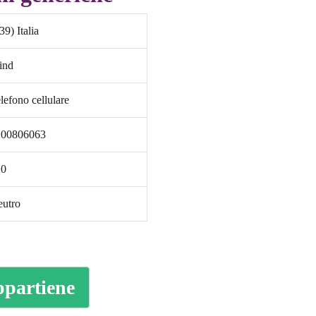
39) Italia
ind
lefono cellulare
200806063
20
utro
ppartiene