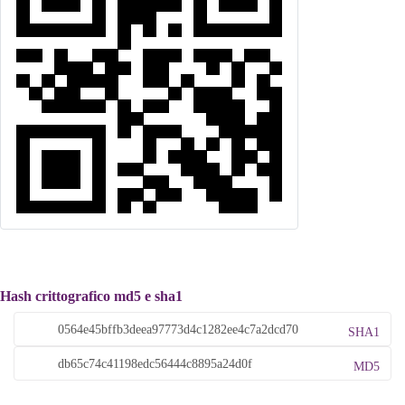
Hash crittografico md5 e sha1
SHA1
MD5