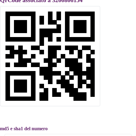
QrCode associato a 3200806154
md5 e sha1 del numero