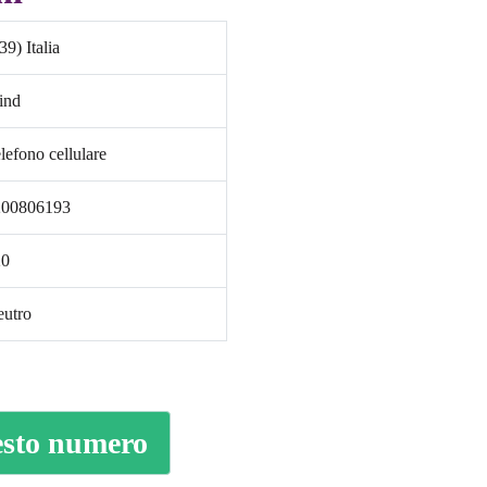
39) Italia
ind
lefono cellulare
200806193
20
utro
uesto numero