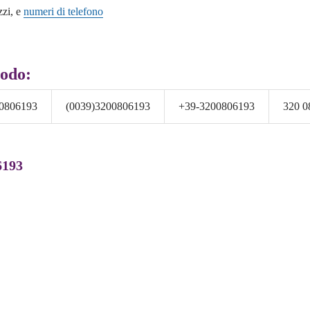
zzi, e
numeri di telefono
modo:
0806193
(0039)3200806193
+39-3200806193
320 0
6193