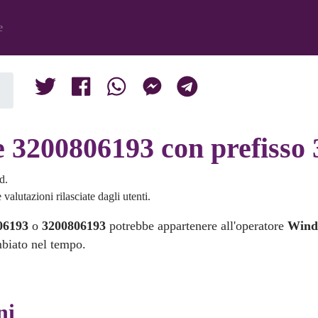
e
e 3200806193 con prefisso 
d.
valutazioni rilasciate dagli utenti.
06193
o
3200806193
potrebbe appartenere all'operatore
Win
mbiato nel tempo.
ni