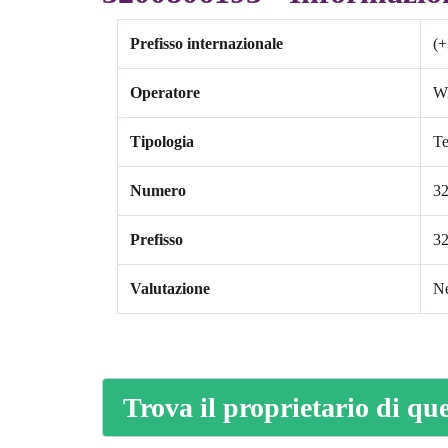
Prefisso internazionale
(+
Operatore
W
Tipologia
Te
Numero
3
Prefisso
3
Valutazione
Ne
Trova il proprietario di q