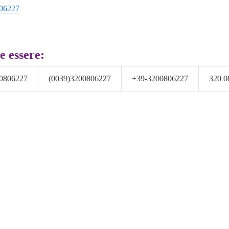
06227
e essere:
0806227
(0039)3200806227
+39-3200806227
320 0