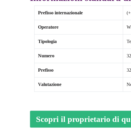
Prefisso internazionale
(+
Operatore
W
Tipologia
Te
Numero
3
Prefisso
3
Valutazione
Ne
Scopri il proprietario di q