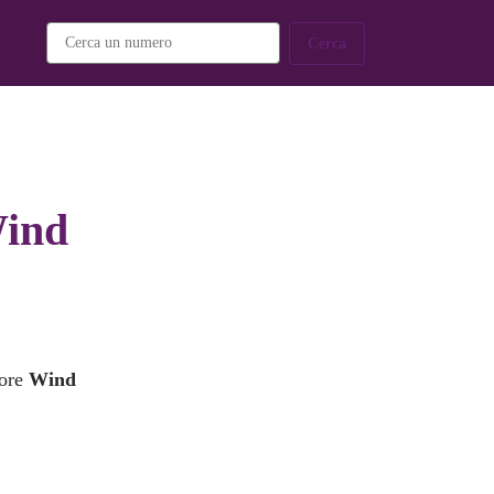
Cerca
Wind
tore
Wind