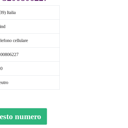
39) Italia
ind
lefono cellulare
200806227
20
utro
uesto numero