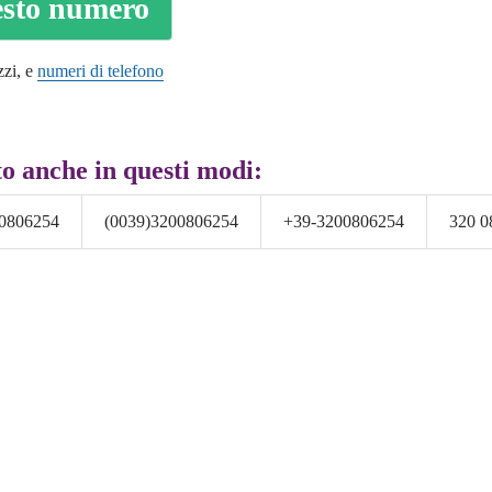
uesto numero
zzi, e
numeri di telefono
o anche in questi modi:
0806254
(0039)3200806254
+39-3200806254
320 0