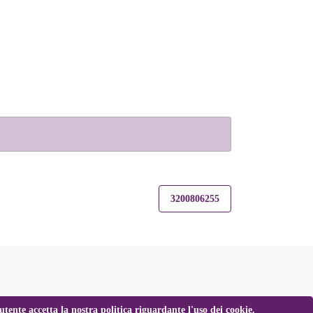
3200806255
tente accetta la nostra politica riguardante l'uso dei cookie.