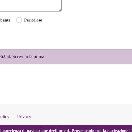
rbante
Pericoloso
254. Scrivi tu la prima
olicy
Privacy
l'esperienza di navigazione degli utenti. Proseguendo con la navigazione l'u