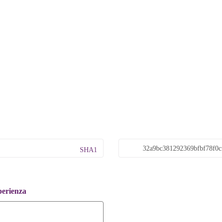
SHA1
perienza