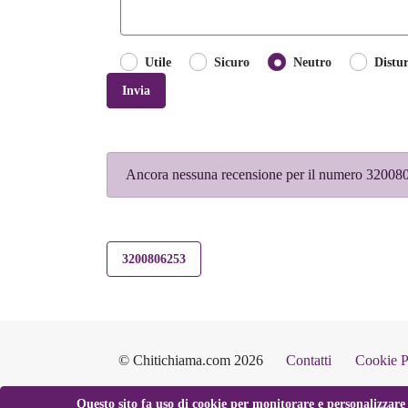
Utile
Sicuro
Neutro
Distu
Invia
Ancora nessuna recensione per il numero 3200806
3200806253
© Chitichiama.com 2026
Contatti
Cookie P
Questo sito fa uso di cookie per monitorare e personalizzare 