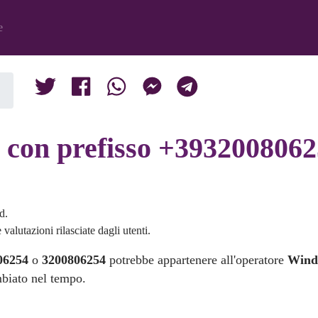
e
con prefisso +3932008062
d.
valutazioni rilasciate dagli utenti.
06254
o
3200806254
potrebbe appartenere all'operatore
Win
mbiato nel tempo.