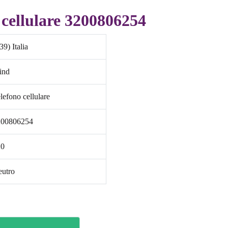
cellulare 3200806254
39) Italia
ind
lefono cellulare
200806254
20
utro