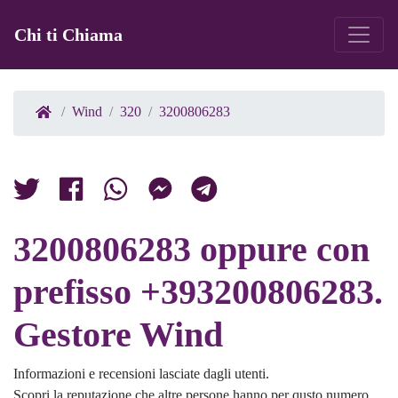
Chi ti Chiama
Wind
320
3200806283
3200806283 oppure con
prefisso +393200806283.
Gestore Wind
Informazioni e recensioni lasciate dagli utenti.
Scopri la reputazione che altre persone hanno per qusto numero.